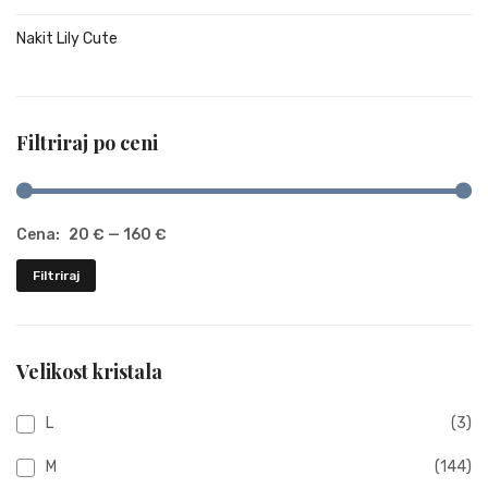
Nakit Lily Cute
Filtriraj po ceni
Cena:
20 €
—
160 €
M
M
Filtriraj
ce
ce
Velikost kristala
L
(3)
M
(144)