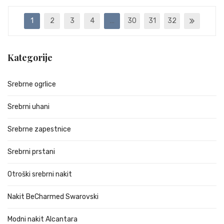
1
2
3
4
…
30
31
32
Kategorije
Srebrne ogrlice
Srebrni uhani
Srebrne zapestnice
Srebrni prstani
Otroški srebrni nakit
Nakit BeCharmed Swarovski
Modni nakit Alcantara