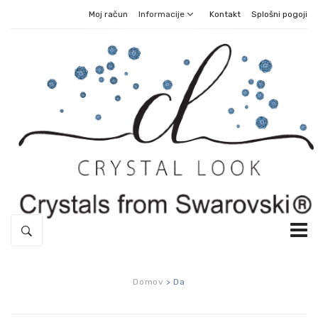
Moj račun
Informacije
Kontakt
Splošni pogoji
DOMOV
Domov
>
Da
SREBRNE OGRLICE