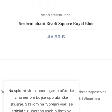
Viseči srebrni uhani
Srebrni uhani Rivoli Square Royal Blue
46,90
€
Na spletni strani uporabljamo piškotke
Domov
Srebrne ogrlice
Srebrni uhani
Srebrne zapestnice
z namenom boljše uporabniške
Srebrni prstani
Otroški srebrni nakit
Nakit Alcantara
izkušnje. S klikom na “Sprejmi vse”, se
Akcijska ponudba
strinjate z uporabo vseh piškotkov.