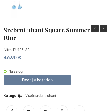
Srebrni uhani Square Summer
uhani
uhani
Blue
Rivoli
Rivoli
Square
Squar
Šifra: DU125-SBL
Antique
Erinite
46,90
€
Pink
Shimm
Na zalogi
Dodaj v košarico
Kategorija:
Viseči srebrni uhani