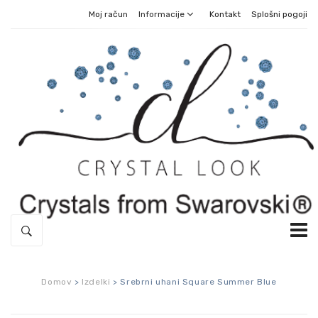
Moj račun
Informacije
Kontakt
Splošni pogoji
DOMOV
Domov
>
Izdelki
>
Srebrni uhani Square Summer Blue
SREBRNE OGRLICE